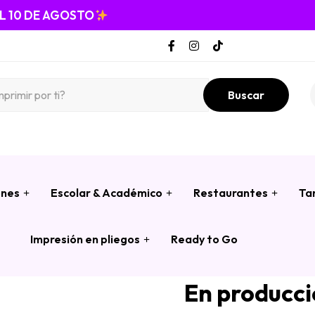
EL 10 DE AGOSTO
Buscar
ones
Escolar & Académico
Restaurantes
Ta
Impresión en pliegos
Ready to Go
En producc