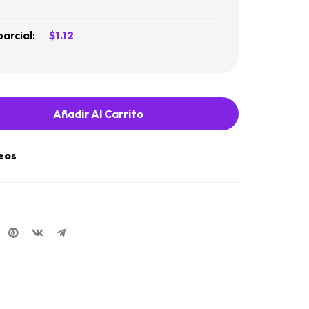
parcial:
$
1.12
Añadir Al Carrito
seos