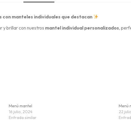
s con manteles individuales que destacan
y brillar con nuestros
mantel individual personalizados
, per
Menú mantel
Menú m
16 julio, 2024
22 jul
Entrada similar
Entrad