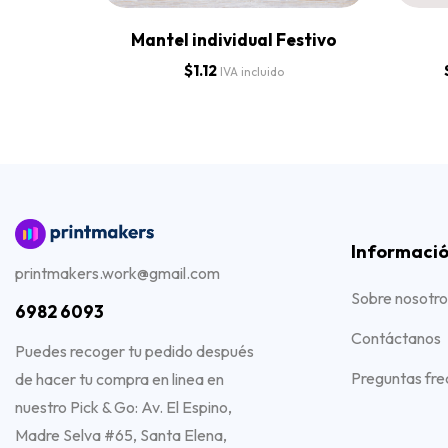
Mantel individual Festivo
$
1.12
IVA incluido
Informaci
printmakers.work@gmail.com
Sobre nosotro
6982 6093
Contáctanos
Puedes recoger tu pedido después
Preguntas fre
de hacer tu compra en linea en
nuestro Pick & Go: Av. El Espino,
Madre Selva #65, Santa Elena,