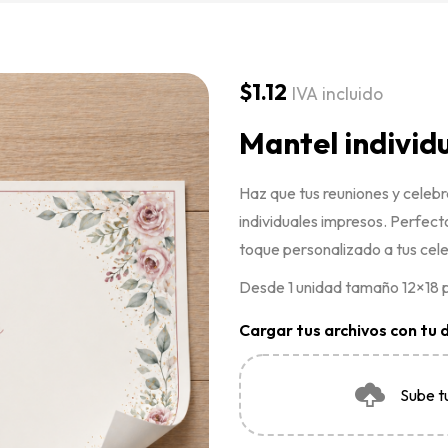
$
1.12
IVA incluido
Mantel individ
Haz que tus reuniones y celeb
individuales impresos. Perfect
toque personalizado a tus cel
Desde 1 unidad tamaño 12×18 p
Cargar tus archivos con tu 
Sube t