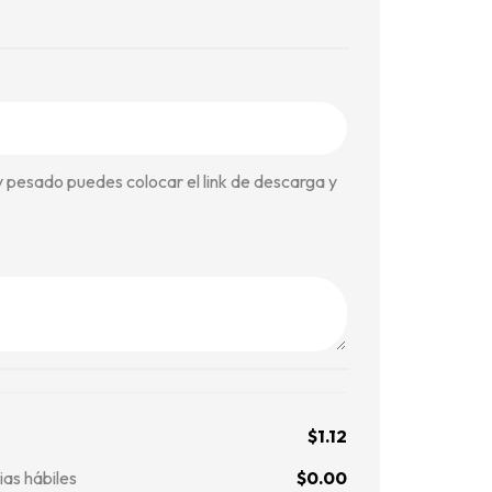
y pesado puedes colocar el link de descarga y
$
1.12
ias hábiles
$
0.00