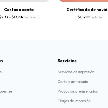
Cartas a santa
Certificado de navi
$
2.77
-
$
13.84
$
1.12
IVA incluido
IVA incluido
ón
Servicios
s
Servicios de impresión
Corte y armanado
cuentes
Productos prediseñados
Tirajes de impresión