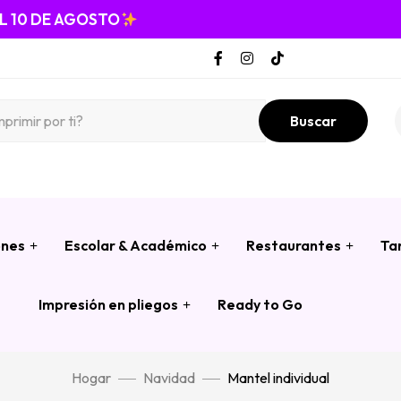
EL 10 DE AGOSTO
Buscar
ones
Escolar & Académico
Restaurantes
Ta
Impresión en pliegos
Ready to Go
Hogar
Navidad
Mantel individual