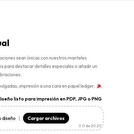
ual
raciones sean únicas con nuestros manteles
os para destacar detalles especiales o añadir un
ebraciones.
ulgadas, impresión a una cara en papel ledger.
diseño listo para impresión en PDF, JPG o PNG
u diseño
|
Cargar archivos
0
0 de 20 20