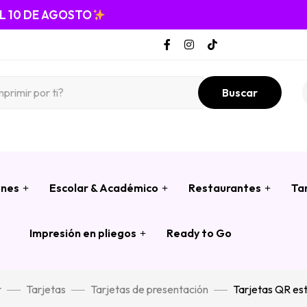
EL 10 DE AGOSTO
Buscar
ones
Escolar & Académico
Restaurantes
Ta
Impresión en pliegos
Ready to Go
r
Tarjetas
Tarjetas de presentación
Tarjetas QR es