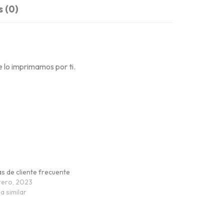
 (0)
 lo imprimamos por ti.
as de cliente frecuente
rero, 2023
a similar