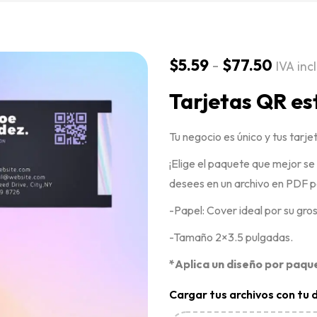
$
5.59
-
$
77.50
IVA inc
Tarjetas QR e
Tu negocio es único y tus tarj
¡Elige el paquete que mejor se
desees en un archivo en PDF p
-Papel: Cover ideal por su gro
-Tamaño 2×3.5 pulgadas.
*Aplica un diseño por paqu
Cargar tus archivos con tu 