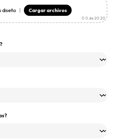
u diseño
|
Cargar archivos
0
0 de 20 20
?
as?