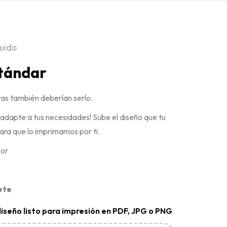
luido
stándar
etas también deberían serlo.
 adapte a tus necesidades! Sube el diseño que tu
ara que lo imprimamos por ti.
sor
ete
diseño listo para impresión en PDF, JPG o PNG