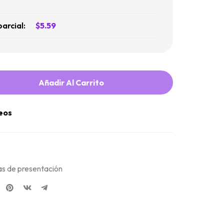
parcial:
$
5.59
Añadir Al Carrito
seos
as de presentación