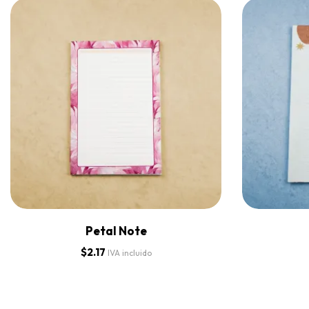
Petal Note
$
2.17
IVA incluido