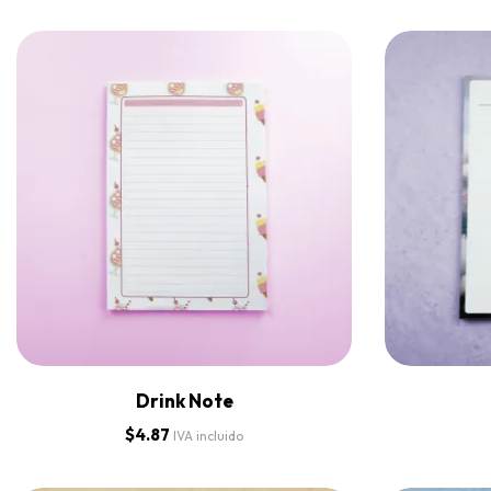
Drink Note
$
4.87
IVA incluido