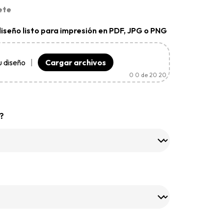
ete
diseño listo para impresión en PDF, JPG o PNG
u diseño
|
Cargar archivos
0
0 de 20 20
?