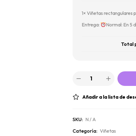
1×
Viñetas rectangulares 
Entrega:
Normal: En 5 d
Total 
Añadir a la lista de de
SKU:
N / A
Categoría:
Viñetas