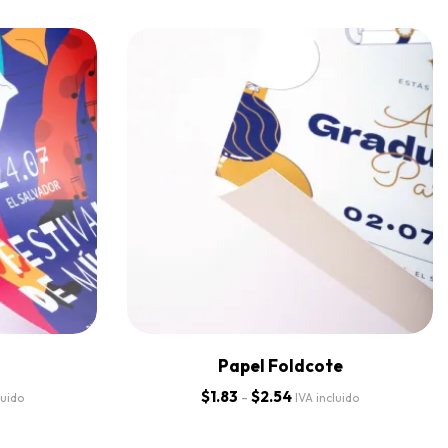
Papel Foldcote
$
1.83
-
$
2.54
luido
IVA incluido