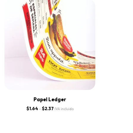
Papel Ledger
$
1.64
-
$
2.37
IVA incluido