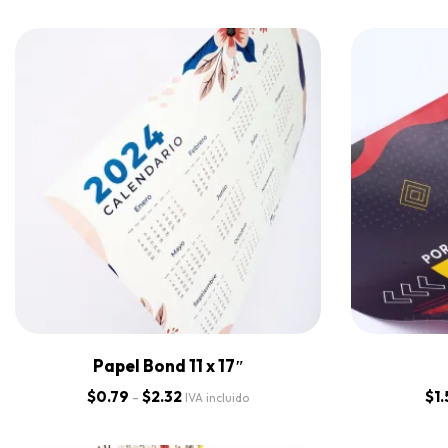
Papel Bond 11 x 17″
$
0.79
-
$
2.32
$
1
IVA incluido