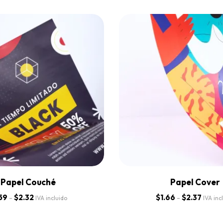
Papel Couché
Papel Cover
.59
-
$
2.32
$
1.66
-
$
2.37
IVA incluido
IVA inc