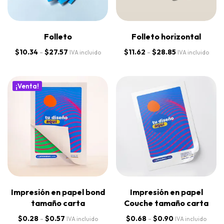
Folleto
Folleto horizontal
$
10.34
-
$
27.57
$
11.62
-
$
28.85
IVA incluido
IVA incluido
¡Venta!
Impresión en papel bond
Impresión en papel
tamaño carta
Couche tamaño carta
$
0.28
-
$
0.57
$
0.68
-
$
0.90
IVA incluido
IVA incluido