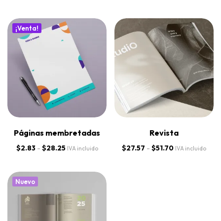
¡Venta!
Páginas membretadas
Revista
$
2.83
-
$
28.25
$
27.57
-
$
51.70
IVA incluido
IVA incluido
Nuevo