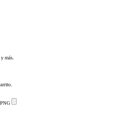
s y más.
arrito.
 o PNG