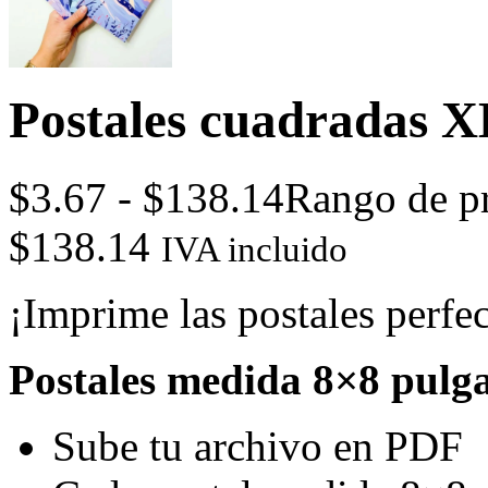
Postales cuadradas X
$
3.67
-
$
138.14
Rango de pr
$138.14
IVA incluido
¡Imprime las postales perfec
Postales medida 8×8 pulg
Sube tu archivo en PDF