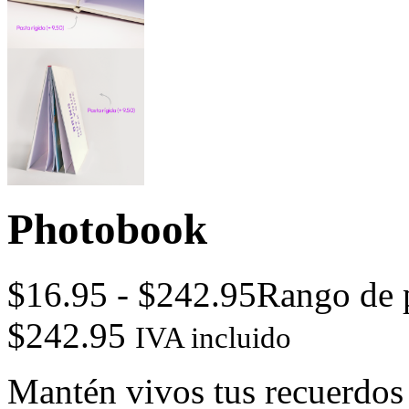
Photobook
$
16.95
-
$
242.95
Rango de p
$242.95
IVA incluido
Mantén vivos tus recuerdos 