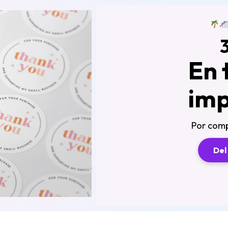
En 
imp
Por com
Del