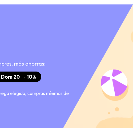
mpres, más ahorras:
 | Dom 20 → 10%
ntrega elegido, compras mínimas de